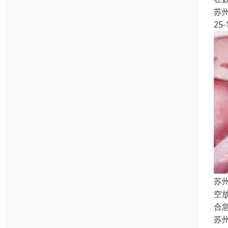
苏
25-
苏
空
合
苏