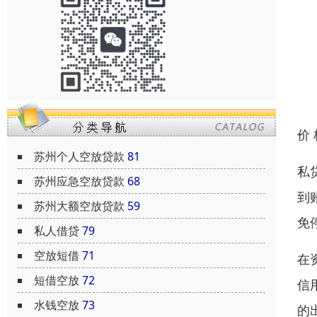
价
苏州个人空放贷款
81
私
苏州应急空放贷款
68
到
苏州大额空放贷款
59
免
私人借贷
79
空放短借
71
在
短借空放
72
信
水钱空放
73
的