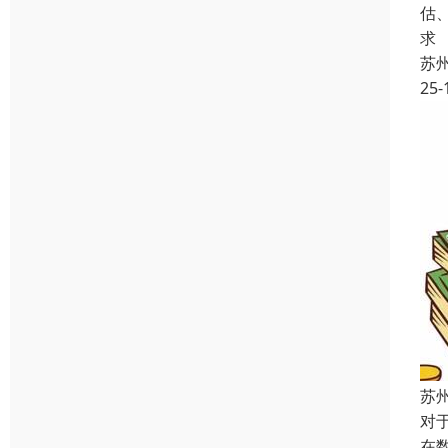
估
求
苏
25-
苏
对
在