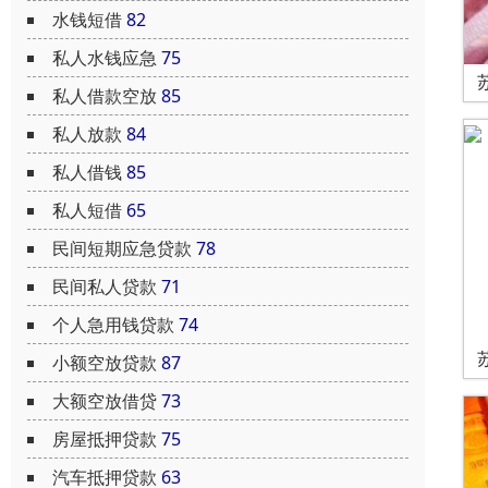
水钱短借
82
私人水钱应急
75
私人借款空放
85
私人放款
84
私人借钱
85
私人短借
65
民间短期应急贷款
78
民间私人贷款
71
个人急用钱贷款
74
小额空放贷款
87
大额空放借贷
73
房屋抵押贷款
75
汽车抵押贷款
63