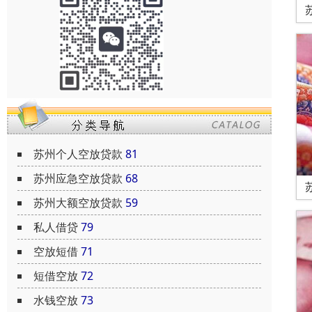
苏州个人空放贷款
81
苏州应急空放贷款
68
苏州大额空放贷款
59
私人借贷
79
空放短借
71
短借空放
72
水钱空放
73