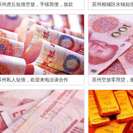
苏州虎丘短借空放，手续简便，放款
苏州相城区水钱短
苏州私人短借，欢迎来电洽谈合作
苏州空放零用贷，