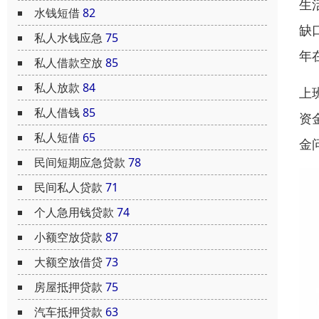
生
水钱短借
82
缺
私人水钱应急
75
年
私人借款空放
85
私人放款
84
上
私人借钱
85
资
私人短借
65
金
民间短期应急贷款
78
民间私人贷款
71
个人急用钱贷款
74
小额空放贷款
87
大额空放借贷
73
房屋抵押贷款
75
汽车抵押贷款
63