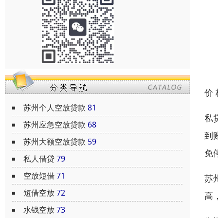
价
苏州个人空放贷款
81
私
苏州应急空放贷款
68
到
苏州大额空放贷款
59
免
私人借贷
79
空放短借
71
苏
短借空放
72
高
水钱空放
73