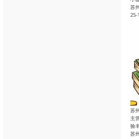
苏
25-
苏
主
验
苏