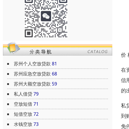
价
苏州个人空放贷款
81
在
苏州应急空放贷款
68
信
苏州大额空放贷款
59
的
私人借贷
79
空放短借
71
私
短借空放
72
到
水钱空放
73
免