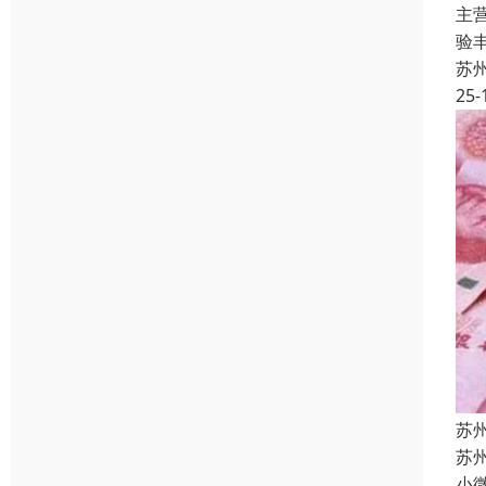
主
验
苏
25-
苏
苏
小