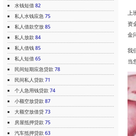
水钱短借
82
上
私人水钱应急
75
资
私人借款空放
85
金
私人放款
84
私人借钱
85
我
私人短借
65
当
民间短期应急贷款
78
民间私人贷款
71
个人急用钱贷款
74
小额空放贷款
87
大额空放借贷
73
房屋抵押贷款
75
汽车抵押贷款
63