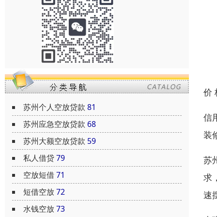
价
苏州个人空放贷款
81
信
苏州应急空放贷款
68
装
苏州大额空放贷款
59
私人借贷
79
苏
空放短借
71
求
短借空放
72
速
水钱空放
73