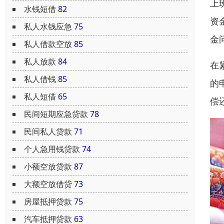
上
水钱短借
82
资
私人水钱应急
75
金
私人借款空放
85
私人放款
84
在
私人借钱
85
的
私人短借
65
偿
民间短期应急贷款
78
民间私人贷款
71
个人急用钱贷款
74
小额空放贷款
87
大额空放借贷
73
房屋抵押贷款
75
汽车抵押贷款
63