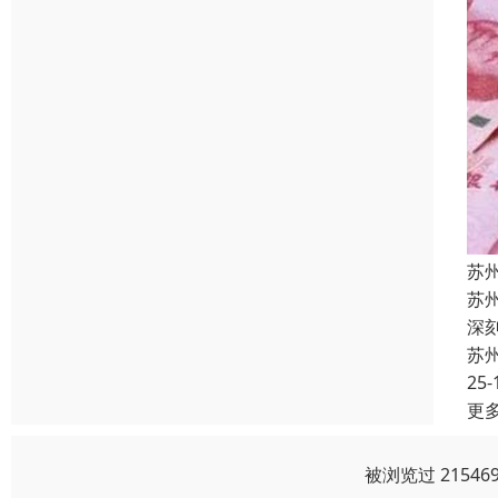
苏
苏
深
苏
25-
更
被浏览过 2154